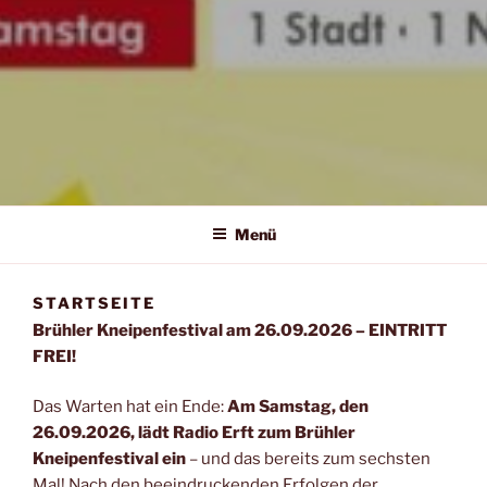
DAS BRÜHLER
Das Brühler Kneipenfestival – Präsentiert von Radio Erft
KNEIPENFESTIVAL
Menü
STARTSEITE
Brühler Kneipenfestival am 26.09.2026 – EINTRITT
FREI!
Das Warten hat ein Ende:
Am Samstag, den
26.09.2026, lädt Radio Erft zum Brühler
Kneipenfestival ein
– und das bereits zum sechsten
Mal! Nach den beeindruckenden Erfolgen der